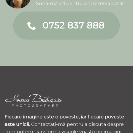
Sună-mă azi pentru a-ți rezerva data!
0752 837 888
Fiecare imagine este o poveste, iar fiecare poveste
este unică.
Contactați-mă pentru a discuta despre
cum putem transforma visurile voastre în imagini