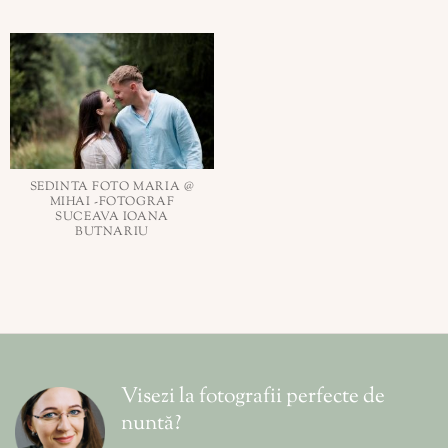
SEDINTA FOTO MARIA @
MIHAI -FOTOGRAF
SUCEAVA IOANA
BUTNARIU
Visezi la fotografii perfecte de
nuntă?